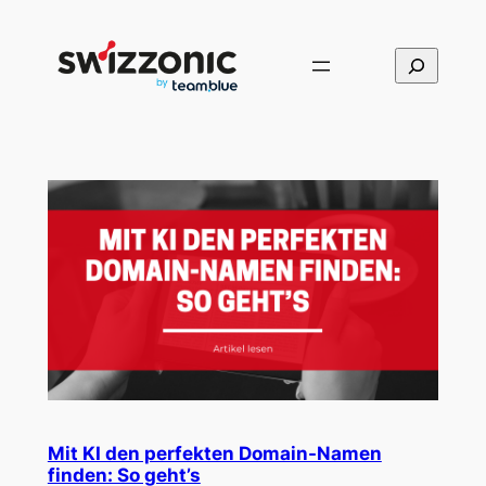
Direkt
zum
Suchen
Inhalt
wechseln
Mit KI den perfekten Domain-Namen
finden: So geht’s