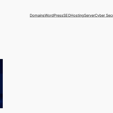
Domains
WordPress
SEO
Hosting
Server
Cyber Secu