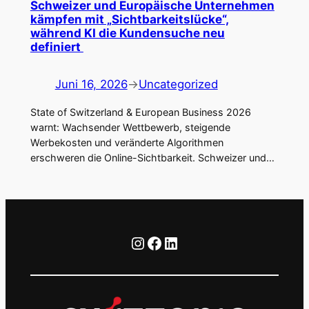
Schweizer und Europäische Unternehmen
kämpfen mit „Sichtbarkeitslücke“,
während KI die Kundensuche neu
definiert
Juni 16, 2026
→
Uncategorized
State of Switzerland & European Business 2026
warnt: Wachsender Wettbewerb, steigende
Werbekosten und veränderte Algorithmen
erschweren die Online-Sichtbarkeit. Schweizer und…
Instagram
Facebook
LinkedIn