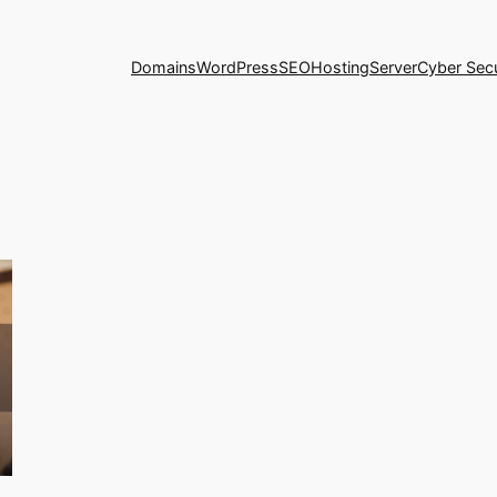
Domains
WordPress
SEO
Hosting
Server
Cyber Secu