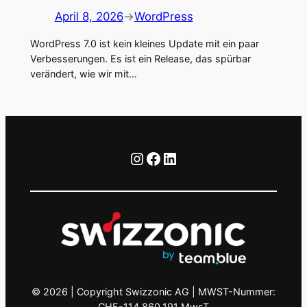
April 8, 2026
→
WordPress
WordPress 7.0 ist kein kleines Update mit ein paar
Verbesserungen. Es ist ein Release, das spürbar
verändert, wie wir mit…
Instagram
Facebook
LinkedIn
© 2026 | Copyright Swizzonic AG | MWST-Nummer:
CHE-114.860.191 MwsT