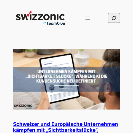
Direkt
zum
Suchen
Inhalt
wechseln
Schweizer und Europäische Unternehmen
kämpfen mit „Sichtbarkeitslücke“,