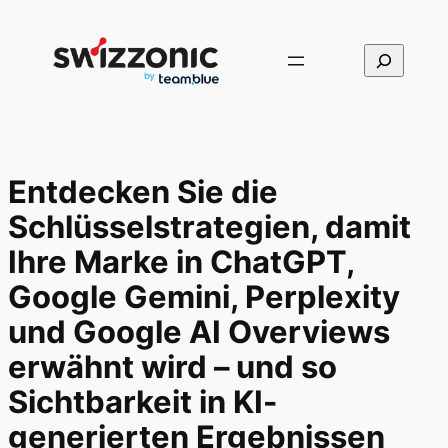
Direkt
zum
Suchen
Inhalt
wechseln
Entdecken Sie die
Schlüsselstrategien, damit
Ihre Marke in ChatGPT,
Google Gemini, Perplexity
und Google AI Overviews
erwähnt wird – und so
Sichtbarkeit in KI-
generierten Ergebnissen