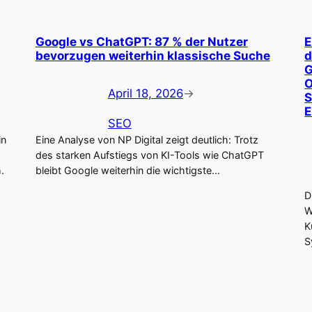
Google vs ChatGPT: 87 % der Nutzer
E
bevorzugen weiterhin klassische Suche
d
G
O
April 18, 2026
→
S
E
SEO
in
Eine Analyse von NP Digital zeigt deutlich: Trotz
des starken Aufstiegs von KI-Tools wie ChatGPT
.
bleibt Google weiterhin die wichtigste…
D
W
K
S