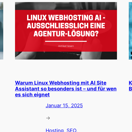
Warum Linux Webhosting mit AI Site
K
Assistant so besonders ist – und für wen
B
es sich eignet
Januar 15, 2025
→
Hosting
, 
SEO
, 