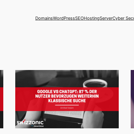
Domains
WordPress
SEO
Hosting
Server
Cyber Secu