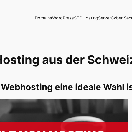
Domains
WordPress
SEO
Hosting
Server
Cyber Secu
Hosting aus der Schwei
ebhosting eine ideale Wahl i