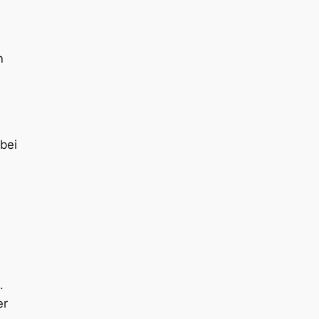
n
bei
.
er