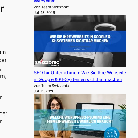
Webseiten
r
von Team Swizzonic
Juli 18, 2026
tem
der
,
SEO für Unternehmen: Wie Sie Ihre Webseite
rn,
in Google & KI-Systemen sichtbar machen
von Team Swizzonic
Juli 11, 2026
r
der
r,